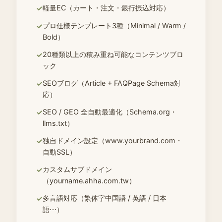
軽量EC（カート・注文・銀行振込対応）
✓
プロ仕様テンプレート3種（Minimal / Warm /
✓
Bold）
20種類以上の積み重ね可能なコンテンツブロ
✓
ック
SEOブログ（Article + FAQPage Schema対
✓
応）
SEO / GEO 全自動最適化（Schema.org・
✓
llms.txt）
独自ドメイン設定（www.yourbrand.com・
✓
自動SSL）
カスタムサブドメイン
✓
（yourname.ahha.com.tw）
多言語対応（繁体字中国語 / 英語 / 日本
✓
語⋯）