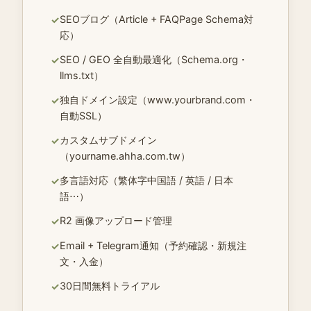
SEOブログ（Article + FAQPage Schema対
✓
応）
SEO / GEO 全自動最適化（Schema.org・
✓
llms.txt）
独自ドメイン設定（www.yourbrand.com・
✓
自動SSL）
カスタムサブドメイン
✓
（yourname.ahha.com.tw）
多言語対応（繁体字中国語 / 英語 / 日本
✓
語⋯）
R2 画像アップロード管理
✓
Email + Telegram通知（予約確認・新規注
✓
文・入金）
30日間無料トライアル
✓