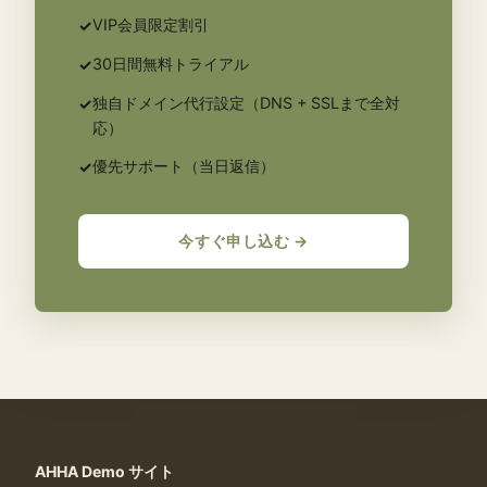
VIP会員限定割引
✓
30日間無料トライアル
✓
独自ドメイン代行設定（DNS + SSLまで全対
✓
応）
優先サポート（当日返信）
✓
今すぐ申し込む →
AHHA Demo サイト