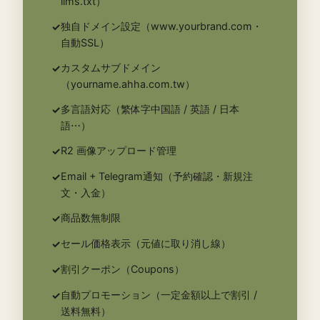
llms.txt）
独自ドメイン設定（www.yourbrand.com・
✓
自動SSL）
カスタムサブドメイン
✓
（yourname.ahha.com.tw）
多言語対応（繁体字中国語 / 英語 / 日本
✓
語⋯）
R2 画像アップロード管理
✓
Email + Telegram通知（予約確認・新規注
✓
文・入金）
商品数無制限
✓
セール価格表示（元値に取り消し線）
✓
割引クーポン（Coupons）
✓
自動プロモーション（一定金額以上で割引 /
✓
送料無料）