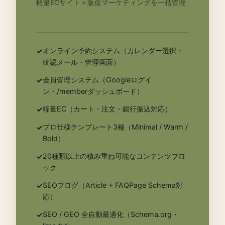
軽量ECサイト＋販促マーケティングを一括管理
オンライン予約システム（カレンダー選択・
✓
確認メール・管理画面）
会員管理システム（Googleログイ
✓
ン・/memberダッシュボード）
軽量EC（カート・注文・銀行振込対応）
✓
プロ仕様テンプレート3種（Minimal / Warm /
✓
Bold）
20種類以上の積み重ね可能なコンテンツブロ
✓
ック
SEOブログ（Article + FAQPage Schema対
✓
応）
SEO / GEO 全自動最適化（Schema.org・
✓